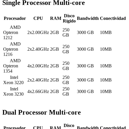
Single Processor Multi-core
Disco
Procesador
CPU
RAM
Bandwidth
Conectividad
Rígido
AMD
250
Opteron
2x2.00GHz
2GB
3000 GB
10MB
GB
1212
AMD
250
Opteron
2x2.40GHz
2GB
3000 GB
10MB
GB
1216
AMD
250
Opteron
4x2.00GHz
2GB
3000 GB
10MB
GB
1354
Intel
250
2x2.40GHz
2GB
3000 GB
10MB
Xeon 3220
GB
Intel
250
4x2.66GHz
2GB
3000 GB
10MB
Xeon 3230
GB
Dual Processor Multi-core
Disco
Procesador
CPU
RAM
Bandwidth
Conectividad