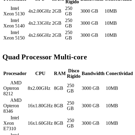
Rígido
Intel
250
4x2.00GHz
2GB
3000 GB
10MB
Xeon 5130
GB
Intel
250
4x2.33GHz
2GB
3000 GB
10MB
Xeon 5140
GB
Intel
250
4x2.66GHz
2GB
3000 GB
10MB
Xeon 5150
GB
Quad Processor Multi-core
Disco
Procesador
CPU
RAM
Bandwidth
Conectividad
Rígido
AMD
250
Opteron
8x2.00GHz
8GB
3000 GB
10MB
GB
8212
AMD
250
Opteron
16x1.80GHz
8GB
3000 GB
10MB
GB
8346
Intel
250
Xeon
16x1.60GHz
8GB
3000 GB
10MB
GB
E7310