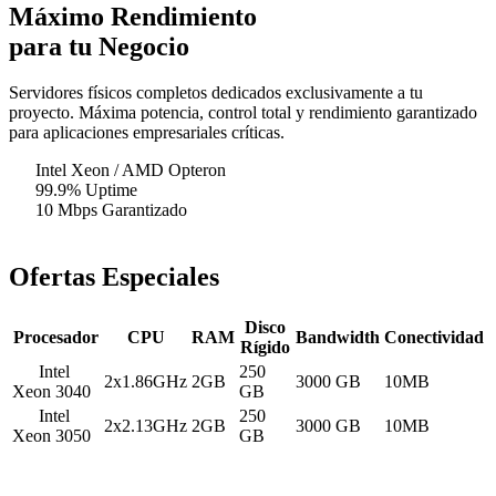
Máximo
Rendimiento
para tu Negocio
Servidores físicos completos dedicados exclusivamente a tu
proyecto. Máxima potencia, control total y rendimiento garantizado
para aplicaciones empresariales críticas.
Intel Xeon / AMD Opteron
99.9% Uptime
10 Mbps Garantizado
Ofertas Especiales
Disco
Procesador
CPU
RAM
Bandwidth
Conectividad
Rígido
Intel
250
2x1.86GHz
2GB
3000 GB
10MB
Xeon 3040
GB
Intel
250
2x2.13GHz
2GB
3000 GB
10MB
Xeon 3050
GB