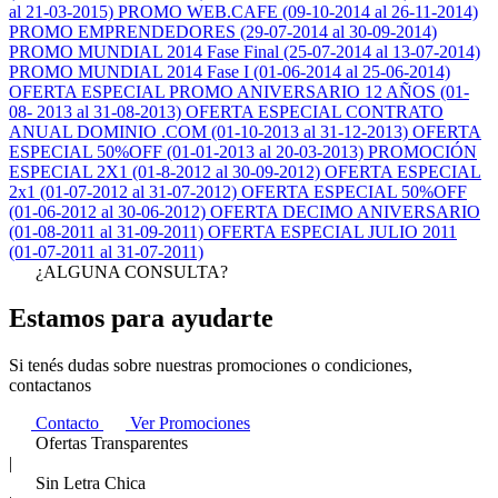
al 21-03-2015)
PROMO WEB.CAFE (09-10-2014 al 26-11-2014)
PROMO EMPRENDEDORES (29-07-2014 al 30-09-2014)
PROMO MUNDIAL 2014 Fase Final (25-07-2014 al 13-07-2014)
PROMO MUNDIAL 2014 Fase I (01-06-2014 al 25-06-2014)
OFERTA ESPECIAL PROMO ANIVERSARIO 12 AÑOS (01-
08- 2013 al 31-08-2013)
OFERTA ESPECIAL CONTRATO
ANUAL DOMINIO .COM (01-10-2013 al 31-12-2013)
OFERTA
ESPECIAL 50%OFF (01-01-2013 al 20-03-2013)
PROMOCIÓN
ESPECIAL 2X1 (01-8-2012 al 30-09-2012)
OFERTA ESPECIAL
2x1 (01-07-2012 al 31-07-2012)
OFERTA ESPECIAL 50%OFF
(01-06-2012 al 30-06-2012)
OFERTA DECIMO ANIVERSARIO
(01-08-2011 al 31-09-2011)
OFERTA ESPECIAL JULIO 2011
(01-07-2011 al 31-07-2011)
¿ALGUNA CONSULTA?
Estamos para
ayudarte
Si tenés dudas sobre nuestras promociones o condiciones,
contactanos
Contacto
Ver Promociones
Ofertas Transparentes
|
Sin Letra Chica