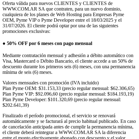
Oferta válida para nuevos CLIENTES y CLIENTES de
WWW.COM.AR SA que contraten, para un nuevo dominio,
cualquiera de los planes de Web Hosting para Empresas Pyme
OEM, Pyme VIP o Pyme Developer entre el 18/03/2025 y el
31/07/2026. El cliente podrá optar por una de las siguientes
promociones exclusivas:
● 50% OFF por 6 meses con pago mensual
Mediante contratación mensual y adhesión a débito automático con
Visa, Mastercard o Débito Bancario, el cliente accede a un 50% de
descuento durante los primeros seis (6) meses, con una permanencia
mínima de seis (6) meses.
Valores mensuales con promoción (IVA incluido)
Plan Pyme OEM:
$31.153,33
(precio regular mensual: $62.306,65)
Plan Pyme VIP:
$92.096,60
(precio regular mensual: $184.193,19)
Plan Pyme Developer:
$101.320,69
(precio regular mensual:
$202.641,39)
Finalizado el período promocional, el servicio se renovará
automáticamente y se facturará al precio habitual publicado. En caso
de cancelación anticipada antes de cumplir la permanencia mínima,
el cliente deberá reintegrar a WWW.COM.AR SA la diferencia
entre el monto efectivamente abonado con descuento y el valor